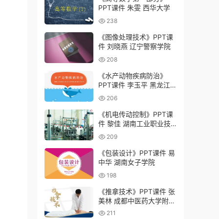
PPT课件 朱雯 西华大学
238
《图像处理技术》PPT课
件 刘晓燕 辽宁警察学院
208
《水产动物疾病防治》
PPT课件 李玉平 黑龙江
农业工程职业学院
206
《机电传动控制》PPT课
件 黎佳 湖南工业职业技
术学院
209
《包装设计》PPT课件 易
中华 湖南女子学院
198
《推拿技术》PPT课件 张
美林 成都中医药大学附属
医院针灸学校（四川省针
211