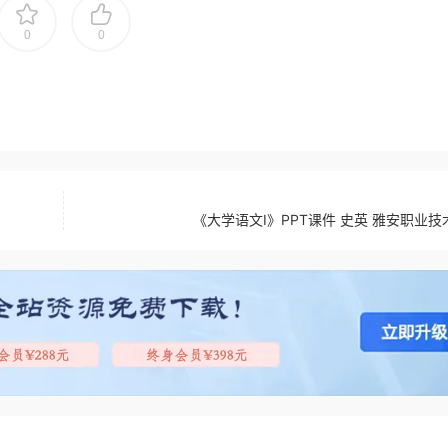
0
0
《大学语文Ⅰ》PPT课件 史英 雅安职业技