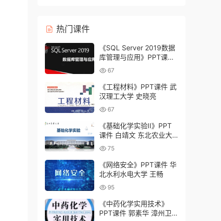
灸学校）
热门课件
《SQL Server 2019数据
库管理与应用》PPT课件
刘志成 湖南铁道职业技术
67
学院
《工程材料》PPT课件 武
汉理工大学 史晓亮
67
《基础化学实验II》PPT
课件 白靖文 东北农业大
学
75
《网络安全》PPT课件 华
北水利水电大学 王畅
95
《中药化学实用技术》
PPT课件 郭素华 漳州卫