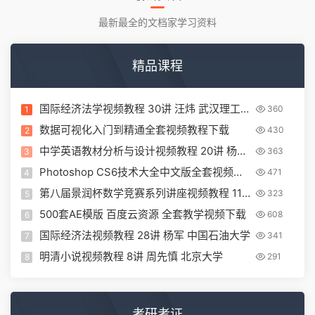
最新最全的文档家学习资料
精品课程
国际经济法学视频教程 30讲 汪炜 武汉理工大
360
1
学
数据可视化入门到精通全套视频教程下载
430
2
中学英语教材分析与设计视频教程 20讲 杨晓
363
3
钰 西南大学
Photoshop CS6技术大全中文版全套视频教
471
4
程下载
第八届景润杯数学竞赛系列讲座视频教程 11
323
5
讲 钟春平 厦门大学
500套AE模版 百度云资源 全套教学视频下载
608
6
国际经济法视频教程 28讲 杨军 中国石油大学
341
7
明清小说视频教程 8讲 周先慎 北京大学
291
8
考研考证