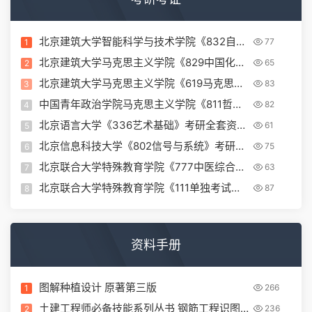
北京建筑大学智能科学与技术学院《832自动
77
1
控制原理》考研全套资料下载
北京建筑大学马克思主义学院《829中国化马
65
2
克思主义》考研全套资料下载
北京建筑大学马克思主义学院《619马克思主
83
3
义基本原理》考研全套资料下载
中国青年政治学院马克思主义学院《811哲学
82
4
专业基础》考研全套资料下载
北京语言大学《336艺术基础》考研全套资料
61
5
下载
北京信息科技大学《802信号与系统》考研全
75
6
套资料下载
北京联合大学特殊教育学院《777中医综合》
63
7
考研全套资料下载
北京联合大学特殊教育学院《111单独考试思
87
8
想政治理论》考研全套资料下载
资料手册
图解种植设计 原著第三版
266
1
土建工程师必备技能系列丛书 钢筋工程识图
236
2