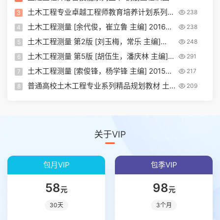
与算量
土木工程专业卓越工程师教育培养计划系列教
238
3
材 土木工程测量
土木工程测量 [余代俊，崔立鲁 主编] 2016年
238
4
版
土木工程测量 第2版 [刘玉梅，常乐 主编]
248
5
2016年版
土木工程测量 第5版 [胡伍生，潘庆林 主编]
291
6
2016年版
土木工程测量 [索俊锋，杨学锋 主编] 2015年
217
7
版
普通高校土木工程专业系列精品规划教材 土
209
8
木工程测量
关于VIP
包月VIP
包季VIP
58
98
元
元
30天
3个月