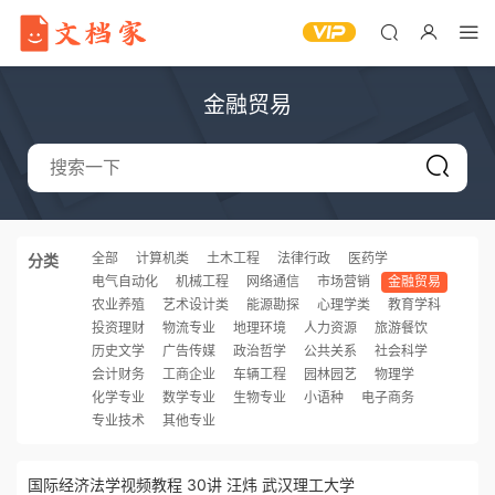
金融贸易
全部
计算机类
土木工程
法律行政
医药学
分类
电气自动化
机械工程
网络通信
市场营销
金融贸易
农业养殖
艺术设计类
能源勘探
心理学类
教育学科
投资理财
物流专业
地理环境
人力资源
旅游餐饮
历史文学
广告传媒
政治哲学
公共关系
社会科学
会计财务
工商企业
车辆工程
园林园艺
物理学
化学专业
数学专业
生物专业
小语种
电子商务
专业技术
其他专业
国际经济法学视频教程 30讲 汪炜 武汉理工大学