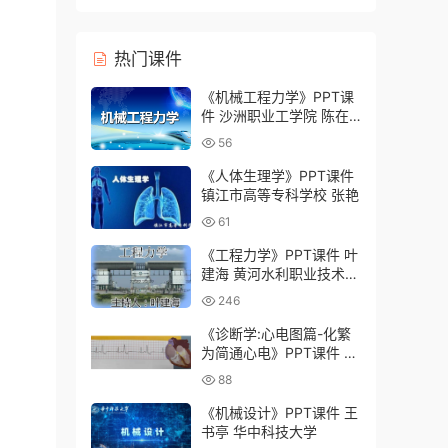
灸学校）
热门课件
《机械工程力学》PPT课
件 沙洲职业工学院 陈在
铁
56
《人体生理学》PPT课件
镇江市高等专科学校 张艳
61
《工程力学》PPT课件 叶
建海 黄河水利职业技术学
院
246
《诊断学:心电图篇-化繁
为简通心电》PPT课件 郭
军 暨南大学
88
《机械设计》PPT课件 王
书亭 华中科技大学