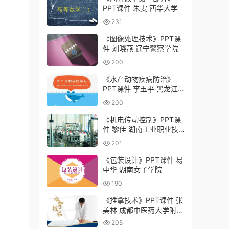
PPT课件 朱雯 西华大学
231
《图像处理技术》PPT课
件 刘晓燕 辽宁警察学院
200
《水产动物疾病防治》
PPT课件 李玉平 黑龙江
农业工程职业学院
200
《机电传动控制》PPT课
件 黎佳 湖南工业职业技
术学院
201
《包装设计》PPT课件 易
中华 湖南女子学院
190
《推拿技术》PPT课件 张
美林 成都中医药大学附属
医院针灸学校（四川省针
205