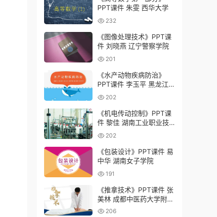
PPT课件 朱雯 西华大学
232
《图像处理技术》PPT课
件 刘晓燕 辽宁警察学院
201
《水产动物疾病防治》
PPT课件 李玉平 黑龙江
农业工程职业学院
202
《机电传动控制》PPT课
件 黎佳 湖南工业职业技
术学院
202
《包装设计》PPT课件 易
中华 湖南女子学院
191
《推拿技术》PPT课件 张
美林 成都中医药大学附属
医院针灸学校（四川省针
206