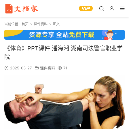
当前位置：
首页
课件资料
正文
《体育》PPT课件 潘海湘 湖南司法警官职业学
院
2025-03-27
课件资料
71