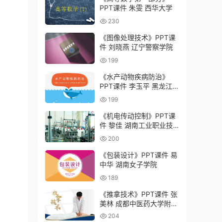
PPT课件 朱雯 西华大学
230
《图像处理技术》PPT课
件 刘晓燕 辽宁警察学院
199
《水产动物疾病防治》
PPT课件 李玉平 黑龙江
农业工程职业学院
199
《机电传动控制》PPT课
件 黎佳 湖南工业职业技
术学院
200
《包装设计》PPT课件 易
中华 湖南女子学院
189
《推拿技术》PPT课件 张
美林 成都中医药大学附属
医院针灸学校（四川省针
204