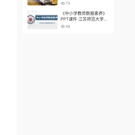
73
《中小学教师数据素养》
PPT课件 江苏师范大学
杨现民
59