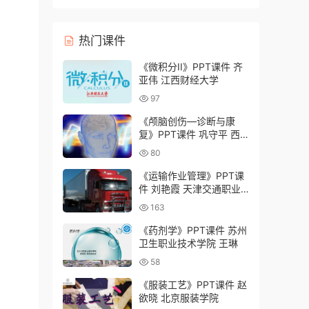
灸学校）
热门课件
《微积分II》PPT课件 齐
亚伟 江西财经大学
97
《颅脑创伤—诊断与康
复》PPT课件 巩守平 西
安交通大学
80
《运输作业管理》PPT课
件 刘艳霞 天津交通职业
学院
163
《药剂学》PPT课件 苏州
卫生职业技术学院 王琳
58
《服装工艺》PPT课件 赵
欲晓 北京服装学院