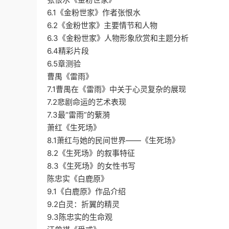
6.1《金粉世家》作者张恨水
6.2《金粉世家》主要情节和人物
6.3《金粉世家》人物形象欣赏和主题分析
6.4精彩片段
6.5章测验
曹禺《雷雨》
7.1曹禺在《雷雨》中关于心灵复杂的展现
7.2悲剧命运的艺术表现
7.3最“雷雨”的蘩漪
萧红《生死场》
8.1萧红与她的民间世界——《生死场》
8.2《生死场》的叙事特征
8.3《生死场》的女性书写
陈忠实《白鹿原》
9.1《白鹿原》作品介绍
9.2白灵：折翼的精灵
9.3陈忠实的生命观