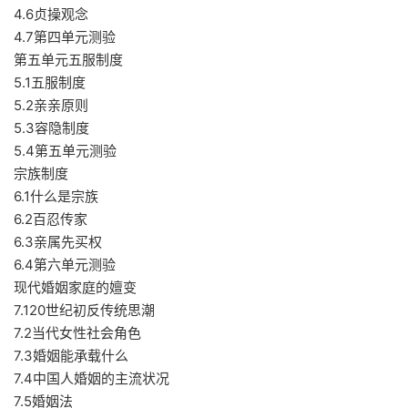
4.6贞操观念
4.7第四单元测验
第五单元五服制度
5.1五服制度
5.2亲亲原则
5.3容隐制度
5.4第五单元测验
宗族制度
6.1什么是宗族
6.2百忍传家
6.3亲属先买权
6.4第六单元测验
现代婚姻家庭的嬗变
7.120世纪初反传统思潮
7.2当代女性社会角色
7.3婚姻能承载什么
7.4中国人婚姻的主流状况
7.5婚姻法