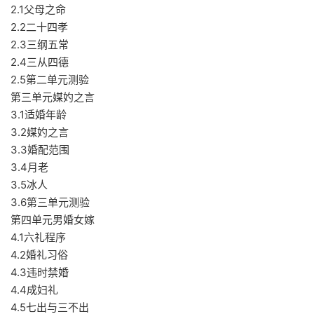
2.1父母之命
2.2二十四孝
2.3三纲五常
2.4三从四德
2.5第二单元测验
第三单元媒妁之言
3.1适婚年龄
3.2媒妁之言
3.3婚配范围
3.4月老
3.5冰人
3.6第三单元测验
第四单元男婚女嫁
4.1六礼程序
4.2婚礼习俗
4.3违时禁婚
4.4成妇礼
4.5七出与三不出