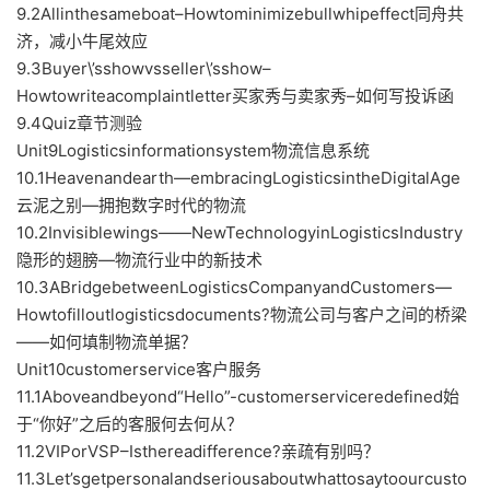
9.2Allinthesameboat–Howtominimizebullwhipeffect同舟共
济，减小牛尾效应
9.3Buyer\’sshowvsseller\’sshow–
Howtowriteacomplaintletter买家秀与卖家秀–如何写投诉函
9.4Quiz章节测验
Unit9Logisticsinformationsystem物流信息系统
10.1Heavenandearth—embracingLogisticsintheDigitalAge
云泥之别—拥抱数字时代的物流
10.2Invisiblewings——NewTechnologyinLogisticsIndustry
隐形的翅膀—物流行业中的新技术
10.3ABridgebetweenLogisticsCompanyandCustomers—
Howtofilloutlogisticsdocuments?物流公司与客户之间的桥梁
——如何填制物流单据？
Unit10customerservice客户服务
11.1Aboveandbeyond“Hello”-customerserviceredefined始
于“你好”之后的客服何去何从？
11.2VIPorVSP–Isthereadifference?亲疏有别吗？
11.3Let’sgetpersonalandseriousaboutwhattosaytoourcusto