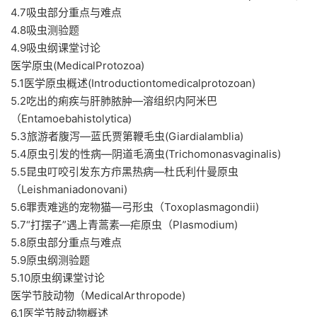
4.7吸虫部分重点与难点
4.8吸虫测验题
4.9吸虫纲课堂讨论
医学原虫(MedicalProtozoa)
5.1医学原虫概述(Introductiontomedicalprotozoan)
5.2吃出的痢疾与肝肺脓肿—溶组织内阿米巴
（Entamoebahistolytica)
5.3旅游者腹泻—蓝氏贾第鞭毛虫(Giardialamblia)
5.4原虫引发的性病—阴道毛滴虫(Trichomonasvaginalis)
5.5昆虫叮咬引发东方疖黑热病—杜氏利什曼原虫
（Leishmaniadonovani)
5.6罪责难逃的宠物猫—弓形虫（Toxoplasmagondii)
5.7“打摆子”遇上青蒿素—疟原虫（Plasmodium)
5.8原虫部分重点与难点
5.9原虫纲测验题
5.10原虫纲课堂讨论
医学节肢动物（MedicalArthropode)
6.1医学节肢动物概述