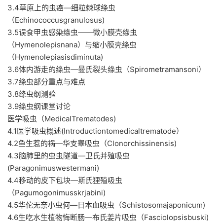
3.4草原上的虫癌—细粒棘球绦虫
（Echinococcusgranulosus)
3.5误食甲虫感染绦虫——微小膜壳绦虫
（Hymenolepisnana）与缩小膜壳绦虫
（Hymenolepiasisdiminuta)
3.6体内游走的绦虫—曼氏裂头绦虫（Spirometramansoni）
3.7绦虫部分重点与难点
3.8绦虫纲测验
3.9绦虫纲课堂讨论
医学吸虫（MedicalTrematodes)
4.1医学吸虫概述(Introductiontomedicaltrematode）
4.2鱼生惹的祸—华支睾吸虫（Clonorchissinensis)
4.3脑肺里的虫虫隧道—卫氏并殖吸虫
(Paragonimuswestermani)
4.4移动的皮下包块—斯氏狸殖吸虫
（Pagumogonimusskrjabini)
4.5华佗无奈小虫何—日本血吸虫（Schistosomajaponicum)
4.6生吃水生植物悔断肠—布氏姜片吸虫（Fasciolopsisbuski)