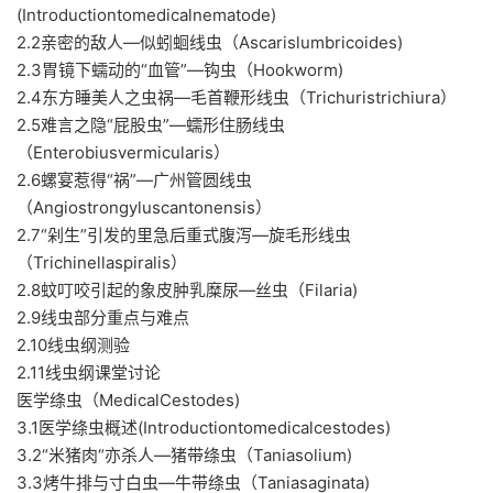
(Introductiontomedicalnematode)
2.2亲密的敌人—似蚓蛔线虫（Ascarislumbricoides)
2.3胃镜下蠕动的“血管”—钩虫（Hookworm)
2.4东方睡美人之虫祸—毛首鞭形线虫（Trichuristrichiura）
2.5难言之隐“屁股虫”—蠕形住肠线虫
（Enterobiusvermicularis）
2.6螺宴惹得“祸”—广州管圆线虫
（Angiostrongyluscantonensis）
2.7“剁生”引发的里急后重式腹泻—旋毛形线虫
（Trichinellaspiralis）
2.8蚊叮咬引起的象皮肿乳糜尿—丝虫（Filaria)
2.9线虫部分重点与难点
2.10线虫纲测验
2.11线虫纲课堂讨论
医学绦虫（MedicalCestodes)
3.1医学绦虫概述(Introductiontomedicalcestodes)
3.2“米猪肉“亦杀人—猪带绦虫（Taniasolium)
3.3烤牛排与寸白虫—牛带绦虫（Taniasaginata)