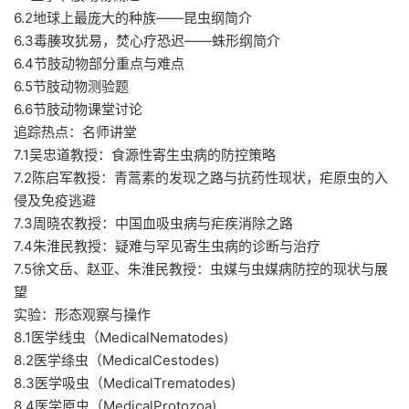
6.2地球上最庞大的种族——昆虫纲简介
6.3毒腠攻犹易，焚心疗恐迟——蛛形纲简介
6.4节肢动物部分重点与难点
6.5节肢动物测验题
6.6节肢动物课堂讨论
追踪热点：名师讲堂
7.1吴忠道教授：食源性寄生虫病的防控策略
7.2陈启军教授：青蒿素的发现之路与抗药性现状，疟原虫的入
侵及免疫逃避
7.3周晓农教授：中国血吸虫病与疟疾消除之路
7.4朱淮民教授：疑难与罕见寄生虫病的诊断与治疗
7.5徐文岳、赵亚、朱淮民教授：虫媒与虫媒病防控的现状与展
望
实验：形态观察与操作
8.1医学线虫（MedicalNematodes)
8.2医学绦虫（MedicalCestodes)
8.3医学吸虫（MedicalTrematodes)
8.4医学原虫（MedicalProtozoa)