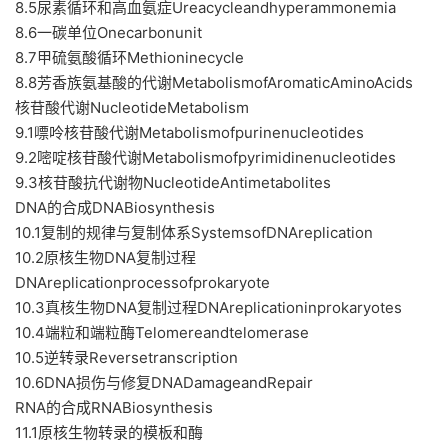
8.5尿素循环和高血氨症Ureacycleandhyperammonemia
8.6一碳单位Onecarbonunit
8.7甲硫氨酸循环Methioninecycle
8.8芳香族氨基酸的代谢MetabolismofAromaticAminoAcids
核苷酸代谢NucleotideMetabolism
9.1嘌呤核苷酸代谢Metabolismofpurinenucleotides
9.2嘧啶核苷酸代谢Metabolismofpyrimidinenucleotides
9.3核苷酸抗代谢物NucleotideAntimetabolites
DNA的合成DNABiosynthesis
10.1复制的规律与复制体系SystemsofDNAreplication
10.2原核生物DNA复制过程
DNAreplicationprocessofprokaryote
10.3真核生物DNA复制过程DNAreplicationinprokaryotes
10.4端粒和端粒酶Telomereandtelomerase
10.5逆转录Reversetranscription
10.6DNA损伤与修复DNADamageandRepair
RNA的合成RNABiosynthesis
11.1原核生物转录的模板和酶