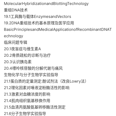
MolecularHybridizationandBlottingTechnology
重组DNA技术
19.1工具酶与载体EnzymesandVectors
19.2DNA重组技术的基本原理及医学应用
BasicPrinciplesandMedicalApplicationofRecombinantDNAT
echnology
临床问题专辑
20.1夜盲症与维生素A
20.2骨质疏松的诊断与治疗
20.3认识胰岛素
20.4嘌呤核苷酸的分解代谢与痛风
生物化学与分子生物学实验指导
21.1蛋白质的定量测定:酚试剂法（改良Lowry法）
21.2理化因素对唾液淀粉酶活性的影响
21.3激素对血糖浓度的影响
21.4肌肉组织氨基移换作用
21.5血清丙氨酸氨基转移酶活性测定
21.6分子生物学实验指导