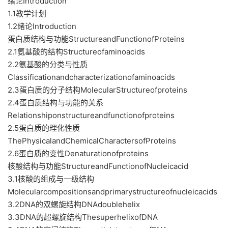
绪论Introduction
1.1教学计划
1.2绪论Introduction
蛋白质结构与功能StructureandFunctionofProteins
2.1氨基酸的结构Structureofaminoacids
2.2氨基酸的分类与性质
Classificationandcharacterizationofaminoacids
2.3蛋白质的分子结构MolecularStructureofproteins
2.4蛋白质结构与功能的关系
Relationshiponstructureandfunctionofproteins
2.5蛋白质的理化性质
ThePhysicalandChemicalCharactersofProteins
2.6蛋白质的变性Denaturationofproteins
核酸结构与功能StructureandFunctionofNucleicacid
3.1核酸的组成与一级结构
Molecularcompositionsandprimarystructureofnucleicacids
3.2DNA的双螺旋结构DNAdoublehelix
3.3DNA的超螺旋结构ThesuperhelixofDNA