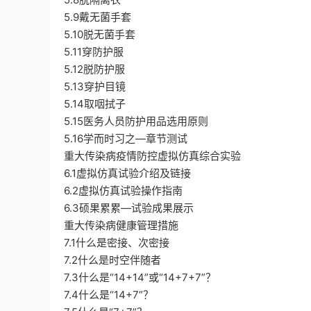
5.9戴无菌手套
5.10脱无菌手套
5.11穿防护服
5.12脱防护服
5.13穿护目镜
5.14取咽拭子
5.15医务人员防护用品选用原则
5.16学而时习之—章节测试
重大传染病疫情防控虚拟仿真综合实验
6.1虚拟仿真试验介绍及链接
6.2虚拟仿真试验操作指南
6.3硕果累累—试验成果展示
重大传染病健康管理措施
7.1什么是密接、次密接
7.2什么是时空伴随者
7.3什么是“14+14”或“14+7+7”？
7.4什么是“14+7”？