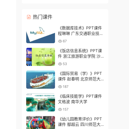
灸学校）
热门课件
《数据库技术》PPT课件
程琳琳 广东交通职业技术
学院
67
《饭店信息系统》PPT课
件 浙江旅游职业学院 沙
绍举
53
《国际贸易（学）》PPT
课件 赵春明 北京师范大
学
187
《临床技能学》PPT课件
文格波 南华大学
157
《幼儿园教育评价》PPT
课件 鄢超云 四川师范大