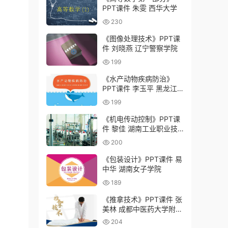
PPT课件 朱雯 西华大学
230
《图像处理技术》PPT课
件 刘晓燕 辽宁警察学院
199
《水产动物疾病防治》
PPT课件 李玉平 黑龙江
农业工程职业学院
199
《机电传动控制》PPT课
件 黎佳 湖南工业职业技
术学院
200
《包装设计》PPT课件 易
中华 湖南女子学院
189
《推拿技术》PPT课件 张
美林 成都中医药大学附属
医院针灸学校（四川省针
204