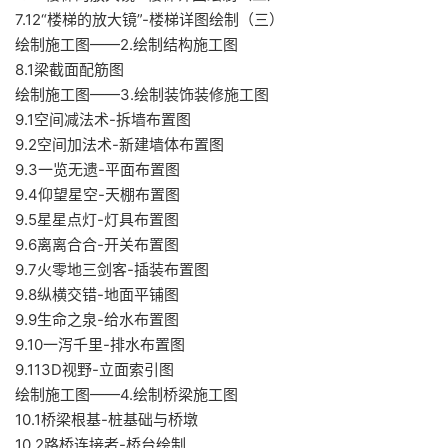
7.12“楼梯的放大镜”-楼梯详图绘制（三）
绘制施工图——2.绘制结构施工图
8.1梁截面配筋图
绘制施工图——3.绘制装饰装修施工图
9.1空间减法术-拆墙布置图
9.2空间加法术-新建墙体布置图
9.3一览无遗-平面布置图
9.4仰望星空-天棚布置图
9.5星星点灯-灯具布置图
9.6离离合合-开关布置图
9.7火零地三剑客-插装布置图
9.8纵横交错-地面平铺图
9.9生命之泉-给水布置图
9.10一泻千里-排水布置图
9.113D视野-立面索引图
绘制施工图——4.绘制桥梁施工图
10.1桥梁根基-桩基础与桥墩
10.2路桥连接者-桥台绘制