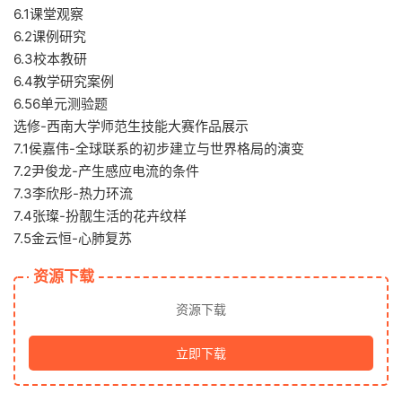
6.1课堂观察
6.2课例研究
6.3校本教研
6.4教学研究案例
6.56单元测验题
选修-西南大学师范生技能大赛作品展示
7.1侯嘉伟-全球联系的初步建立与世界格局的演变
7.2尹俊龙-产生感应电流的条件
7.3李欣彤-热力环流
7.4张璨-扮靓生活的花卉纹样
7.5金云恒-心肺复苏
资源下载
资源下载
立即下载