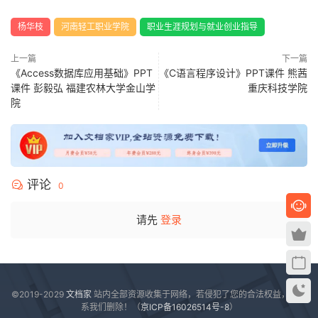
杨华枝
河南轻工职业学院
职业生涯规划与就业创业指导
上一篇
下一篇
《Access数据库应用基础》PPT
《C语言程序设计》PPT课件 熊茜
课件 彭毅弘 福建农林大学金山学
重庆科技学院
院
评论
0
请先
登录
©2019-2029
文档家
站内全部资源收集于网络，若侵犯了您的合法权益，请联
系我们删除！（
京ICP备16026514号-8
）