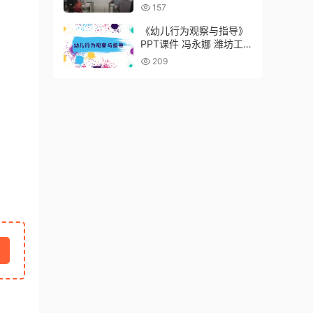
范大学
157
《幼儿行为观察与指导》
PPT课件 冯永娜 潍坊工
程职业学院
209