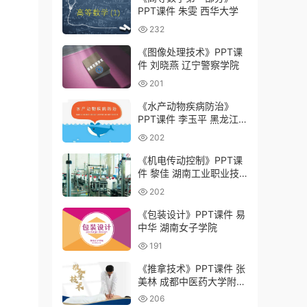
PPT课件 朱雯 西华大学
232
《图像处理技术》PPT课
件 刘晓燕 辽宁警察学院
201
《水产动物疾病防治》
PPT课件 李玉平 黑龙江
农业工程职业学院
202
《机电传动控制》PPT课
件 黎佳 湖南工业职业技
术学院
202
《包装设计》PPT课件 易
中华 湖南女子学院
191
《推拿技术》PPT课件 张
美林 成都中医药大学附属
医院针灸学校（四川省针
206