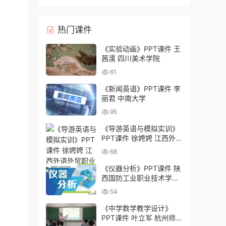
灸学校）
热门课件
《实验动画》PPT课件 王
茜濡 四川美术学院
61
《新闻英语》PPT课件 李
丽君 中南大学
95
《导游英语与模拟实训》
PPT课件 徐娉娉 江西外
语外贸职业学院
68
《仪器分析》PPT课件 陕
西国防工业职业技术学院
淩悦菲
54
《中学数学教学设计》
PPT课件 叶立军 杭州师