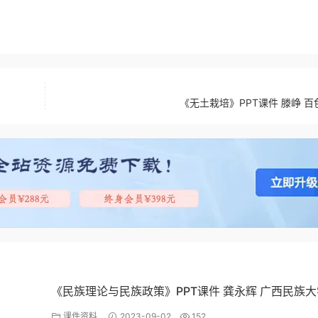
《无土栽培》PPT课件 滕峥 百
《民族理论与民族政策》PPT课件 龚永辉 广西民族大
课件资料
2023-09-02
152