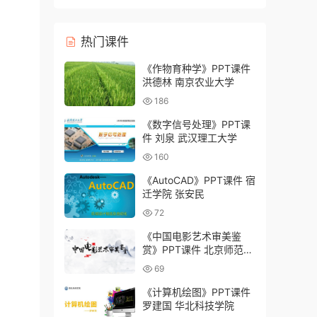
灸学校）
热门课件
《作物育种学》PPT课件
洪德林 南京农业大学
186
《数字信号处理》PPT课
件 刘泉 武汉理工大学
160
《AutoCAD》PPT课件 宿
迁学院 张安民
72
《中国电影艺术审美鉴
赏》PPT课件 北京师范大
学 周星
69
《计算机绘图》PPT课件
罗建国 华北科技学院