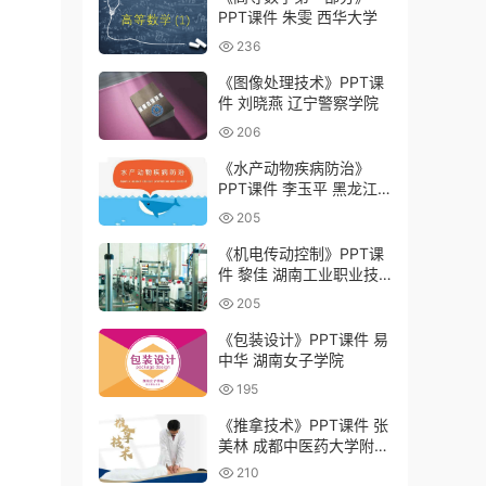
PPT课件 朱雯 西华大学
236
《图像处理技术》PPT课
件 刘晓燕 辽宁警察学院
206
《水产动物疾病防治》
PPT课件 李玉平 黑龙江
农业工程职业学院
205
《机电传动控制》PPT课
件 黎佳 湖南工业职业技
术学院
205
《包装设计》PPT课件 易
中华 湖南女子学院
195
《推拿技术》PPT课件 张
美林 成都中医药大学附属
医院针灸学校（四川省针
210