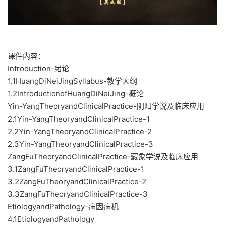
课件内容：
Introduction-绪论
1.1HuangDiNeiJingSyllabus-教学大纲
1.2IntroductionofHuangDiNeiJing-概论
Yin-YangTheoryandClinicalPractice-阴阳学说及临床应用
2.1Yin-YangTheoryandClinicalPractice-1
2.2Yin-YangTheoryandClinicalPractice-2
2.3Yin-YangTheoryandClinicalPractice-3
ZangFuTheoryandClinicalPractice-藏象学说及临床应用
3.1ZangFuTheoryandClinicalPractice-1
3.2ZangFuTheoryandClinicalPractice-2
3.3ZangFuTheoryandClinicalPractice-3
EtiologyandPathology-病因病机
4.1EtiologyandPathology