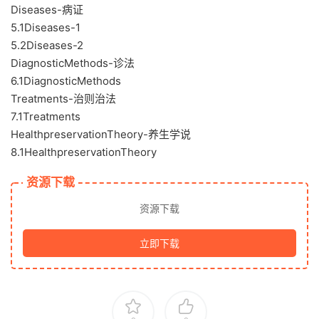
Diseases-病证
5.1Diseases-1
5.2Diseases-2
DiagnosticMethods-诊法
6.1DiagnosticMethods
Treatments-治则治法
7.1Treatments
HealthpreservationTheory-养生学说
8.1HealthpreservationTheory
资源下载
资源下载
立即下载