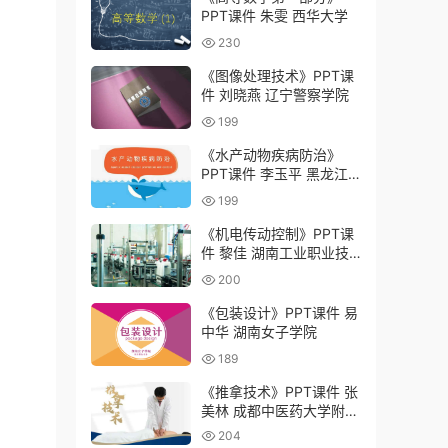
PPT课件 朱雯 西华大学
230
《图像处理技术》PPT课
件 刘晓燕 辽宁警察学院
199
《水产动物疾病防治》
PPT课件 李玉平 黑龙江
农业工程职业学院
199
《机电传动控制》PPT课
件 黎佳 湖南工业职业技
术学院
200
《包装设计》PPT课件 易
中华 湖南女子学院
189
《推拿技术》PPT课件 张
美林 成都中医药大学附属
医院针灸学校（四川省针
204