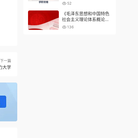
52
《毛泽东思想和中国特色
社会主义理论体系概论》
PPT课件 顾钰民 复旦大
136
学
下一篇
力大学