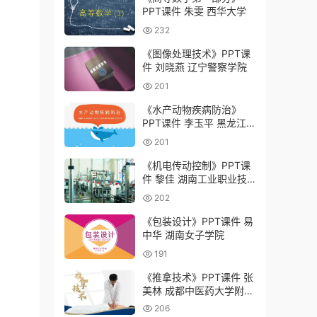
PPT课件 朱雯 西华大学
232
《图像处理技术》PPT课
件 刘晓燕 辽宁警察学院
201
《水产动物疾病防治》
PPT课件 李玉平 黑龙江
农业工程职业学院
201
《机电传动控制》PPT课
件 黎佳 湖南工业职业技
术学院
202
《包装设计》PPT课件 易
中华 湖南女子学院
191
《推拿技术》PPT课件 张
美林 成都中医药大学附属
医院针灸学校（四川省针
206