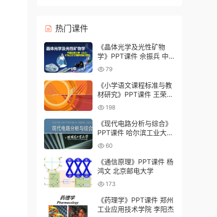
灸学校）
热门课件
《晶体光学及光性矿物
学》PPT课件 佘振兵 中
国地质大学（武汉）
79
《小学语文课程标准与教
材研究》PPT课件 王荣生
上海师范大学
198
《现代电路分析与综合》
PPT课件 哈尔滨工业大学
齐超
60
《通信原理》PPT课件 杨
鸿文 北京邮电大学
173
《药理学》PPT课件 郑州
工业应用技术学院 李阳杰