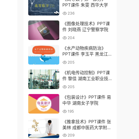
PPT课件 朱雯 西华大学
236
《图像处理技术》PPT课
件 刘晓燕 辽宁警察学院
204
《水产动物疾病防治》
PPT课件 李玉平 黑龙江
农业工程职业学院
205
《机电传动控制》PPT课
件 黎佳 湖南工业职业技
术学院
205
《包装设计》PPT课件 易
中华 湖南女子学院
195
《推拿技术》PPT课件 张
美林 成都中医药大学附属
医院针灸学校（四川省针
209