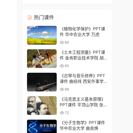
灸学校）
热门课件
《植物化学保护》PPT课
件 华中农业大学 万虎
60
《土木工程测量》PPT课
件 金肯职业技术学院 胡
颖
65
《古琴与音乐修养》PPT
课件 曲经纬 西安外事学
院
68
《马克思主义基本原理》
PPT课件 平顶山学院 张
建林
72
《分子生物学》PPT课件
华中农业大学 曲良焕