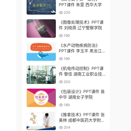
PPT课件 朱雯 西华大学
230
《图像处理技术》PPT课
件 刘晓燕 辽宁警察学院
199
《水产动物疾病防治》
PPT课件 李玉平 黑龙江
农业工程职业学院
199
《机电传动控制》PPT课
件 黎佳 湖南工业职业技
术学院
200
《包装设计》PPT课件 易
中华 湖南女子学院
189
《推拿技术》PPT课件 张
美林 成都中医药大学附属
医院针灸学校（四川省针
204