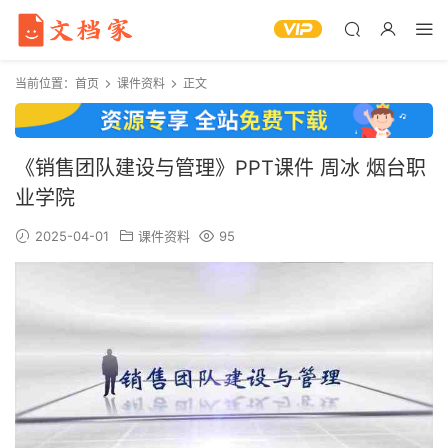
当前位置：
首页
课件资料
正文
《销售团队建设与管理》PPT课件 周冰 烟台职
业学院
2025-04-01
课件资料
95