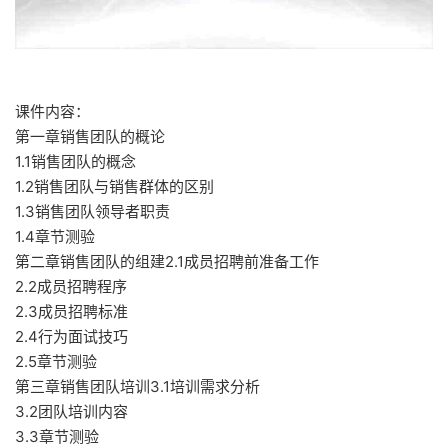
课件内容：
第一章销售团队的概论
1.1销售团队的概念
1.2销售团队与销售群体的区别
1.3销售团队领导者职责
1.4章节测验
第二章销售团队的组建2.1成员招聘前准备工作
2.2成员招聘程序
2.3成员招聘标准
2.4行为面试技巧
2.5章节测验
第三章销售团队培训3.1培训需求分析
3.2团队培训内容
3.3章节测验