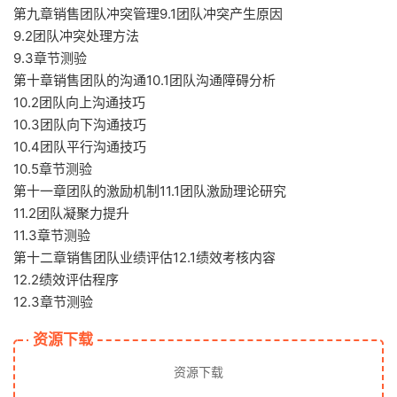
第九章销售团队冲突管理9.1团队冲突产生原因
9.2团队冲突处理方法
9.3章节测验
第十章销售团队的沟通10.1团队沟通障碍分析
10.2团队向上沟通技巧
10.3团队向下沟通技巧
10.4团队平行沟通技巧
10.5章节测验
第十一章团队的激励机制11.1团队激励理论研究
11.2团队凝聚力提升
11.3章节测验
第十二章销售团队业绩评估12.1绩效考核内容
12.2绩效评估程序
12.3章节测验
资源下载
资源下载