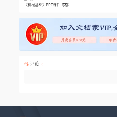
《机械基础》PPT课件 陈郁
评论
0