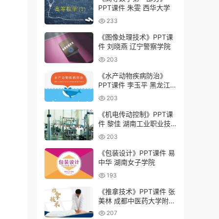
PPT课件 朱雯 西华大学
233
《图像处理技术》PPT课
件 刘晓燕 辽宁警察学院
203
《水产动物疾病防治》
PPT课件 李玉平 黑龙江
农业工程职业学院
203
《机电传动控制》PPT课
件 黎佳 湖南工业职业技
术学院
203
《包装设计》PPT课件 易
中华 湖南女子学院
193
《推拿技术》PPT课件 张
美林 成都中医药大学附属
医院针灸学校（四川省针
207