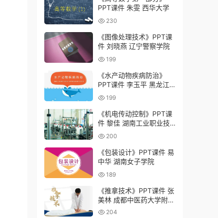
PPT课件 朱雯 西华大学
230
《图像处理技术》PPT课
件 刘晓燕 辽宁警察学院
199
《水产动物疾病防治》
PPT课件 李玉平 黑龙江
农业工程职业学院
199
《机电传动控制》PPT课
件 黎佳 湖南工业职业技
术学院
200
《包装设计》PPT课件 易
中华 湖南女子学院
189
《推拿技术》PPT课件 张
美林 成都中医药大学附属
医院针灸学校（四川省针
204