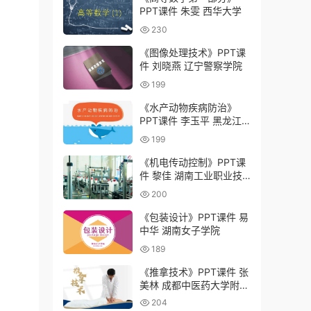
PPT课件 朱雯 西华大学
230
《图像处理技术》PPT课
件 刘晓燕 辽宁警察学院
199
《水产动物疾病防治》
PPT课件 李玉平 黑龙江
农业工程职业学院
199
《机电传动控制》PPT课
件 黎佳 湖南工业职业技
术学院
200
《包装设计》PPT课件 易
中华 湖南女子学院
189
《推拿技术》PPT课件 张
美林 成都中医药大学附属
医院针灸学校（四川省针
204