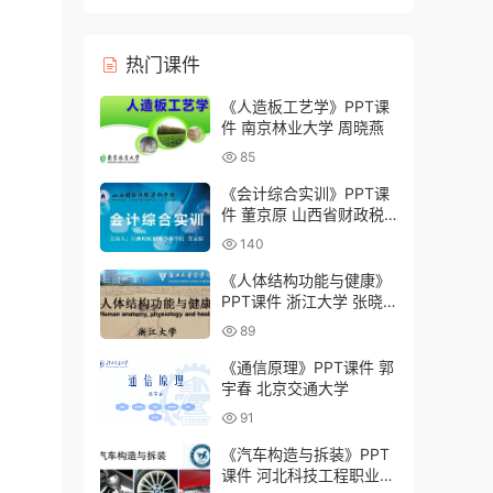
灸学校）
热门课件
《人造板工艺学》PPT课
件 南京林业大学 周晓燕
85
《会计综合实训》PPT课
件 董京原 山西省财政税
务专科学校
140
《人体结构功能与健康》
PPT课件 浙江大学 张晓
明
89
《通信原理》PPT课件 郭
宇春 北京交通大学
91
《汽车构造与拆装》PPT
课件 河北科技工程职业技