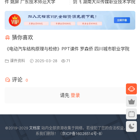
件 姚屏 广东技术师范大学
剑飞 湖南大众传媒职业技术学院
猜你喜欢
《电动汽车结构原理与检修》PPT课件 罗森侨 四川城市职业学院
课件资料
2025-03-28
71
评论
0
请先
登录
©2019-2029
文档家
站内全部资源收集于网络，若侵犯了您的合法权益，请联
系我们删除！（
京ICP备16026514号-8
）