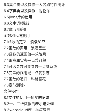
6.3集合类型及操作—人名独特性统计
6.4字典类型及操作—购物车
6.5jieba库的使用
6.6文本词频统计
6.7章节测验6
函数和代码复用
7.1函数的定义—浪漫星空
7.2函数的调用—浪漫星空
7.3函数的返回值—求阶乘
7.4形参和实参—点菜订单
7.5可选参数可变参数—点餐系统
7.6变量的作用域—点餐系统
7.7函数的递归—科赫雪花
7.8章节测验7
文件操作
8.1文件的使用—抽奖的陷阱
8.2一、二维数据的表示与处理
8.3wordcloud库—抗疫词云